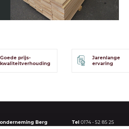
Goede prijs-
Jarenlange
kwaliteitverhouding
ervaring
sonderneming Berg
Tel
0174 - 52 85 25