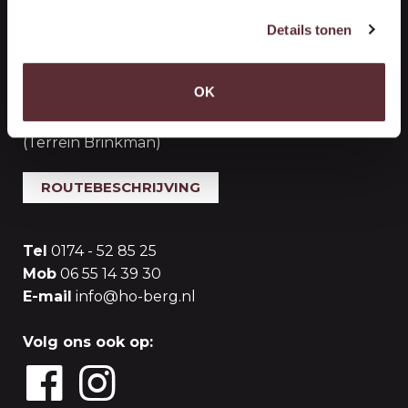
Handelsonderneming Berg
Details tonen
Vestiging ‘s-Gravenzande (Opslag)
OK
Woutersweg 10
2691 PR 's-Gravenzande
(Terrein Brinkman)
ROUTEBESCHRIJVING
Tel
0174 - 52 85 25
Mob
06 55 14 39 30
E-mail
info@ho-berg.nl
Volg ons ook op: