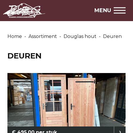
SNEL NAAR
MENU
Over ons
Openingstijden
Home
-
Assortiment
-
Douglas hout
-
Deuren
DEUREN
€ 495,00 per stuk