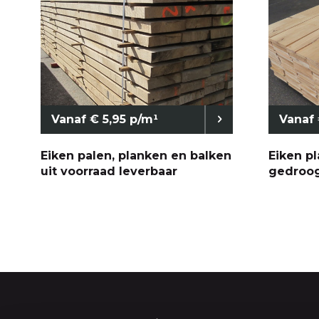
DEUREN
Kozijnhout
Raamhout
Vanaf € 5,95 p/m¹
Vanaf 
Deuren
Glaslatten
Eiken palen, planken en balken
Eiken p
uit voorraad leverbaar
gedroog
DIVERS
Opruimings
Bevestigin
Beits en ol
Overige