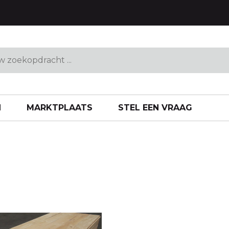
Gipsplaten
Volkern
MDF
Spaanplaten
Populieren
N
MARKTPLAATS
STEL EEN VRAAG
HOUT
HOUTEN VLOEREN
ken
Eiken
en
Douglas
iel planken
Vuren
Grenen
Toebehoren
Eiken vloeren Sale