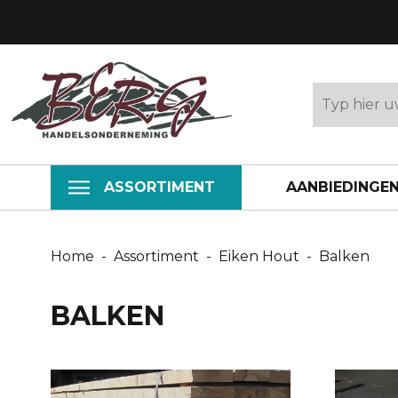
ASSORTIMENT
AANBIEDINGE
BOUW
Vuren bal
Home
-
Assortiment
-
Eiken Hout
-
Balken
Vuren latt
Vuren prof
BALKEN
Grenen