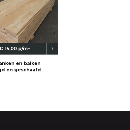
 EN KOZIJNEN
ISOLATIE
PIR
€ 15,00 p/m¹
lanken en balken
d en geschaafd
EN
VERANDA TOEBEHO
 partijen
Glazen schuifwanden
gsmaterialen
Stalramen
ie
Betonpoeren