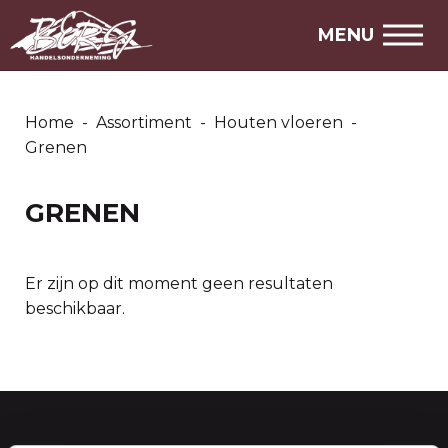
ZOEKEN
MENU
ASSORTIMENT
AANBIEDINGEN
Home
-
Assortiment
-
Houten vloeren
-
MARKTPLAATS
Grenen
STEL EEN VRAAG
GRENEN
SNEL NAAR
Er zijn op dit moment geen resultaten
Over ons
beschikbaar.
Openingstijden