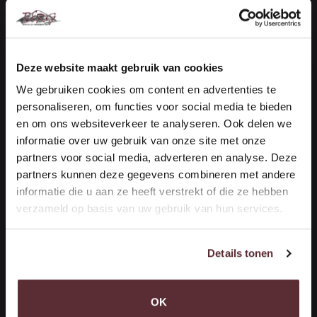
Handelsonderneming Berg
Vestiging Maasdijk (Kantoor)
De Vierde Hoeve 10
Deze website maakt gebruik van cookies
2676 CN Maasdijk
We gebruiken cookies om content en advertenties te
personaliseren, om functies voor social media te bieden
NEEM CONTACT OP
en om ons websiteverkeer te analyseren. Ook delen we
informatie over uw gebruik van onze site met onze
partners voor social media, adverteren en analyse. Deze
Handelsonderneming Berg
partners kunnen deze gegevens combineren met andere
Vestiging ‘s-Gravenzande (Opslag)
informatie die u aan ze heeft verstrekt of die ze hebben
verzameld op basis van uw gebruik van hun services.
Woutersweg 10
2691 PR 's-Gravenzande
Details tonen
(Terrein Brinkman)
ROUTEBESCHRIJVING
OK