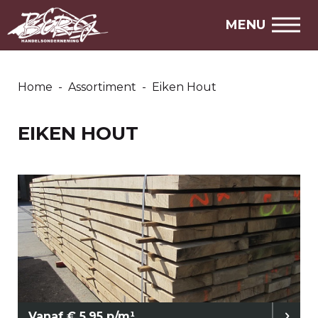
MENU
Home
-
Assortiment
-
Eiken Hout
EIKEN HOUT
Vanaf € 5,95 p/m¹