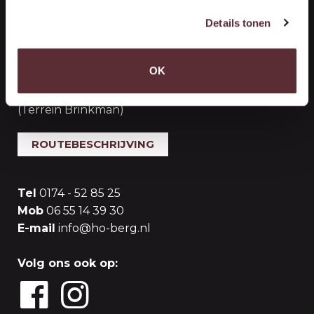
Handelsonderneming Berg
Details tonen
Vestiging ‘s-Gravenzande (Opslag)
OK
Woutersweg 10
2691 PR 's-Gravenzande
(Terrein Brinkman)
ROUTEBESCHRIJVING
Tel
0174 - 52 85 25
Mob
06 55 14 39 30
E-mail
info@ho-berg.nl
Volg ons ook op: