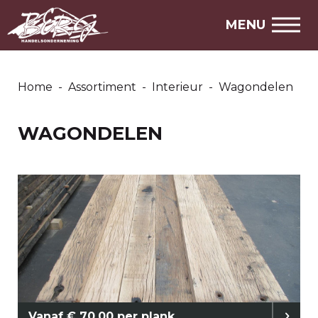
Over ons
MENU
Openingstijden
Home
-
Assortiment
-
Interieur
-
Wagondelen
WAGONDELEN
Vanaf € 70,00 per plank