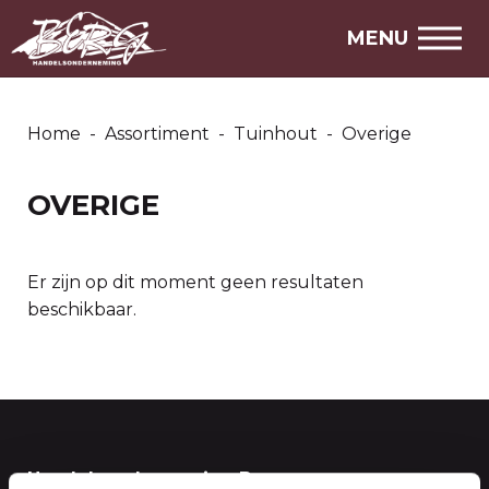
CONTACT
MENU
ZOEKEN
Home
-
Assortiment
-
Tuinhout
-
Overige
ASSORTIMENT
AANBIEDINGEN
OVERIGE
MARKTPLAATS
STEL EEN VRAAG
Er zijn op dit moment geen resultaten
beschikbaar.
SNEL NAAR
Over ons
Openingstijden
Handelsonderneming Berg