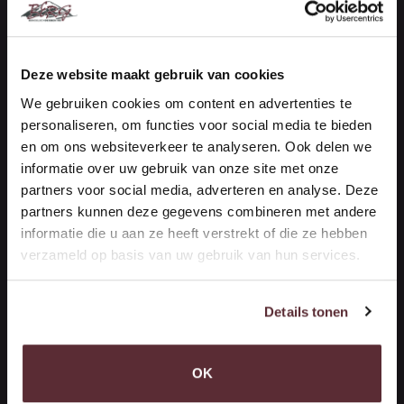
Vestiging Maasdijk (Kantoor)
De Vierde Hoeve 10
Deze website maakt gebruik van cookies
2676 CN Maasdijk
We gebruiken cookies om content en advertenties te
personaliseren, om functies voor social media te bieden
NEEM CONTACT OP
en om ons websiteverkeer te analyseren. Ook delen we
informatie over uw gebruik van onze site met onze
Handelsonderneming Berg
partners voor social media, adverteren en analyse. Deze
Vestiging ‘s-Gravenzande (Opslag)
partners kunnen deze gegevens combineren met andere
informatie die u aan ze heeft verstrekt of die ze hebben
verzameld op basis van uw gebruik van hun services.
Woutersweg 10
2691 PR 's-Gravenzande
(Terrein Brinkman)
Details tonen
ROUTEBESCHRIJVING
OK