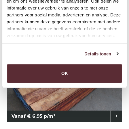
en om ons websiteverkeer te analyseren. Ook delen we
informatie over uw gebruik van onze site met onze
partners voor social media, adverteren en analyse. Deze
Actieprijs € 6,50 p/m¹
partners kunnen deze gegevens combineren met andere
informatie die u aan ze heeft verstrekt of die ze hebben
Aanbieding hardhouten vlonderdelen 28mm
verzameld op basis van uw gebruik van hun services.
dik
Details tonen
OK
Vanaf € 6,95 p/m¹