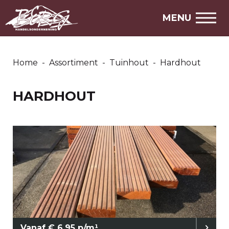
MENU
Home
-
Assortiment
-
Tuinhout
-
Hardhout
HARDHOUT
Vanaf € 6,95 p/m¹