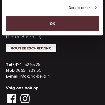
Handelsonderneming Berg
Details tonen
Vestiging ‘s-Gravenzande (Opslag)
OK
Woutersweg 10
2691 PR 's-Gravenzande
(Terrein Brinkman)
ROUTEBESCHRIJVING
Tel
0174 - 52 85 25
Mob
06 55 14 39 30
E-mail
info@ho-berg.nl
Volg ons ook op: