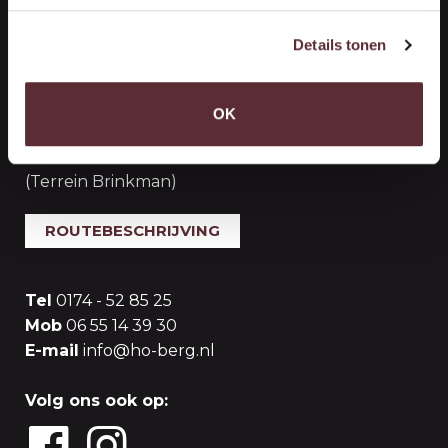
Details tonen
Handelsonderneming Berg
Vestiging ‘s-Gravenzande (Opslag)
OK
Woutersweg 10
2691 PR 's-Gravenzande
(Terrein Brinkman)
ROUTEBESCHRIJVING
Tel
0174 - 52 85 25
Mob
06 55 14 39 30
E-mail
info@ho-berg.nl
Volg ons ook op: