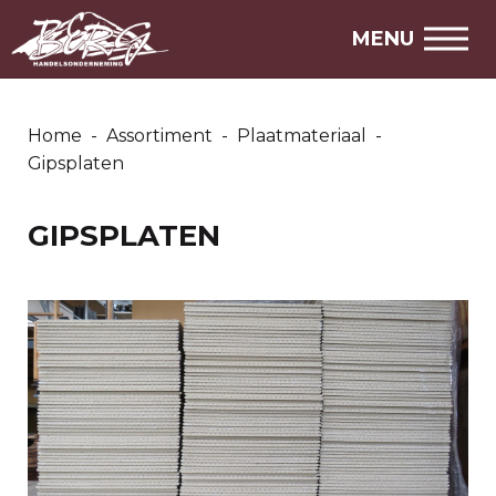
MARKTPLAATS
MENU
STEL EEN VRAAG
Home
-
Assortiment
-
Plaatmateriaal
-
SNEL NAAR
Gipsplaten
Over ons
Openingstijden
GIPSPLATEN