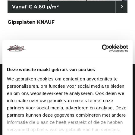
Vanaf € 4,60 p/m²
Gipsplaten KNAUF
Deze website maakt gebruik van cookies
We gebruiken cookies om content en advertenties te
Handelsonderneming Berg
personaliseren, om functies voor social media te bieden
Vestiging Maasdijk (Kantoor)
en om ons websiteverkeer te analyseren. Ook delen we
informatie over uw gebruik van onze site met onze
partners voor social media, adverteren en analyse. Deze
De Vierde Hoeve 10
partners kunnen deze gegevens combineren met andere
2676 CN Maasdijk
informatie die u aan ze heeft verstrekt of die ze hebben
verzameld op basis van uw gebruik van hun services.
NEEM CONTACT OP