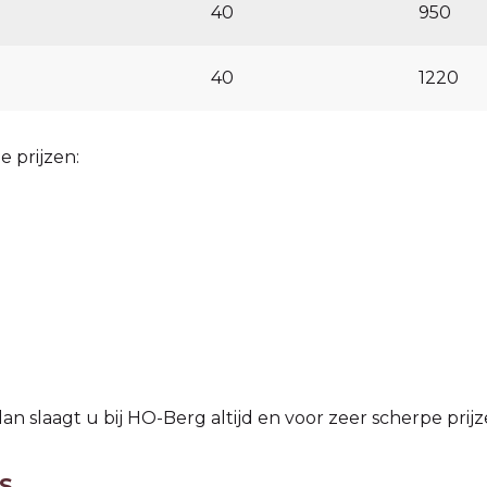
40
950
40
1220
 prijzen:
an slaagt u bij HO-Berg altijd en voor zeer scherpe prij
S