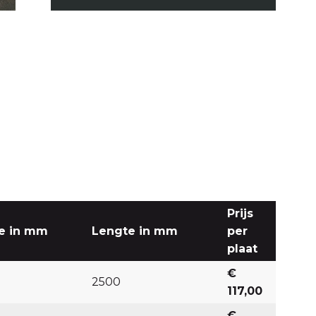
Prijs
e in mm
Lengte in mm
per
plaat
€
2500
117,00
€