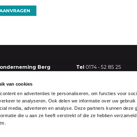
 AANVRAGEN
sonderneming Berg
Tel
0174 - 52 85 25
g ‘s-Gravenzande
Mob
06 55 14 39 30
E-mail
info@ho-berg.nl
ik van cookies
ontent en advertenties te personaliseren, om functies voor soci
weg 10
Volg ons ook op:
erkeer te analyseren. Ook delen we informatie over uw gebruik 
's-Gravenzande
cial media, adverteren en analyse. Deze partners kunnen deze
 Brinkman)
ormatie die u aan ze heeft verstrekt of die ze hebben verzameld
es.
EBESCHRIJVING