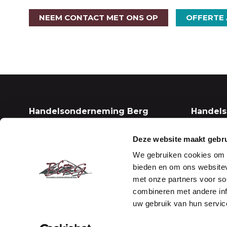
NEEM CONTACT MET ONS OP
OFFERTE
Handelsonderneming Berg
Handel
Vestiging Maasdijk (Kantoor)
Vestigin
(Opslag)
Deze website maakt gebru
De Vierde Hoeve 10
We gebruiken cookies om c
2676 CN Maasdijk
Wouters
bieden en om ons websitev
2691 PR 
met onze partners voor so
(Terrein
combineren met andere inf
uw gebruik van hun servic
NEEM CONTACT OP
ROUT