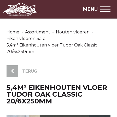
MENU
Home
-
Assortiment
-
Houten vloeren
-
Eiken vloeren Sale
-
5,4m² Eikenhouten vloer Tudor Oak Classic
20/6x250mm
TERUG
5,4M² EIKENHOUTEN VLOER
TUDOR OAK CLASSIC
20/6X250MM