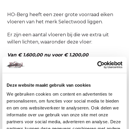
HO-Berg heeft een zeer grote voorraad eiken
vloeren van het merk Selectwood liggen.
Er zijn een aantal vloeren bij die we extra uit
willen lichten, waaronder deze vloer:
Van € 1.600,00 nu voor € 1.200,00
Type
Houtsoort
Afmeting
Behandelin
Vloer
Deze website maakt gebruik van cookies
Tudor
Oak
Eiken
21x250mm
Behandeld
We gebruiken cookies om content en advertenties te
Antique
personaliseren, om functies voor social media te bieden
en om ons websiteverkeer te analyseren. Ook delen we
scroll
informatie over uw gebruik van onze site met onze
partners voor social media, adverteren en analyse. Deze
partners kunnen deze gegevens combineren met andere