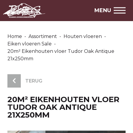
MENU
Home
-
Assortiment
-
Houten vloeren
-
Eiken vloeren Sale
-
20m² Eikenhouten vloer Tudor Oak Antique
21x250mm
TERUG
20M² EIKENHOUTEN VLOER
TUDOR OAK ANTIQUE
21X250MM