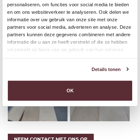
personaliseren, om functies voor social media te bieden
scroll
en om ons websiteverkeer te analyseren. Ook delen we
informatie over uw gebruik van onze site met onze
BEKIJK OOK ONDERSTAANDE FOTOS
partners voor social media, adverteren en analyse. Deze
partners kunnen deze gegevens combineren met andere
informatie die u aan ze heeft verstrekt of die ze hebben
verzameld op basis van uw gebruik van hun services.
Details tonen
OK
NEEM CONTACT MET ONS OP