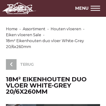
MENU
Home
-
Assortiment
-
Houten vloeren
-
Eiken vloeren Sale
-
18m² Eikenhouten duo vloer White-Grey
20/6x260mm
TERUG
18M² EIKENHOUTEN DUO
VLOER WHITE-GREY
20/6X260MM