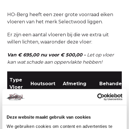
HO-Berg heeft een zeer grote voorraad eiken
vloeren van het merk Selectwood liggen.
Er zijn een aantal vloeren bij die we extra uit
willen lichten, waaronder deze vloer:
Van € 695,00 nu voor € 500,00 -
Let op vloer
kan wat schade aan oppervlakte hebben!
Type
Houtsoort
Afmeting
Behandelin
Vloer
Eiken
duo
Eiken
20/6x260mm
Behandeld
White
Deze website maakt gebruik van cookies
- Grey
We gebruiken cookies om content en advertenties te