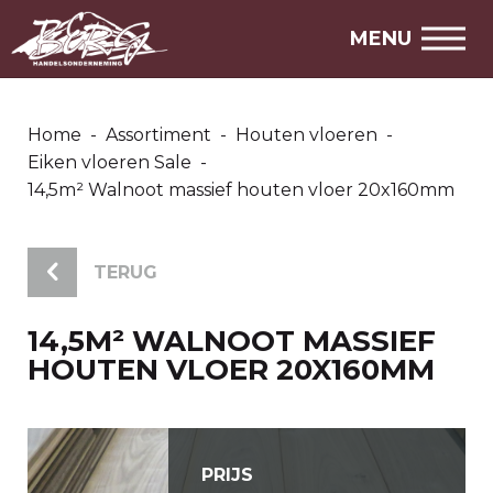
MENU
Home
-
Assortiment
-
Houten vloeren
-
Eiken vloeren Sale
-
14,5m² Walnoot massief houten vloer 20x160mm
TERUG
14,5M² WALNOOT MASSIEF
HOUTEN VLOER 20X160MM
PRIJS