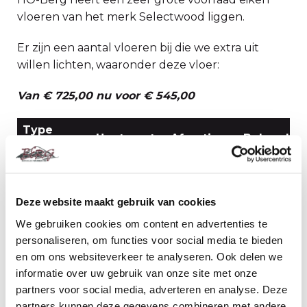
vloeren van het merk Selectwood liggen.
Er zijn een aantal vloeren bij die we extra uit
willen lichten, waaronder deze vloer:
Van € 725,00 nu voor € 545,00
Type
Houtsoort
Afmeting
Behandeli
Vloer
Walnoot
massief
Deze website maakt gebruik van cookies
gestopt en
Walnoot
20x160mm
Onbehand
geschuurd
We gebruiken cookies om content en advertenties te
met velling
personaliseren, om functies voor social media te bieden
en om ons websiteverkeer te analyseren. Ook delen we
scroll
informatie over uw gebruik van onze site met onze
partners voor social media, adverteren en analyse. Deze
partners kunnen deze gegevens combineren met andere