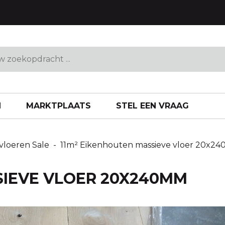
ed
N
MARKTPLAATS
STEL EEN VRAAG
vloeren Sale
-
11m² Eikenhouten massieve vloer 20x2
SIEVE VLOER 20X240MM