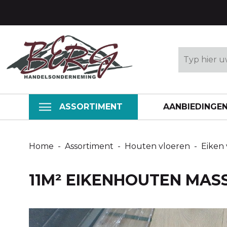
Refurbish
ASSORTIMENT
AANBIEDINGE
Home
-
Assortiment
-
Houten vloeren
-
Eiken 
11M² EIKENHOUTEN MAS