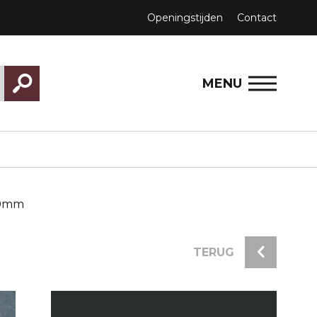
Openingstijden
Contact
MENU
40mm
TERUG