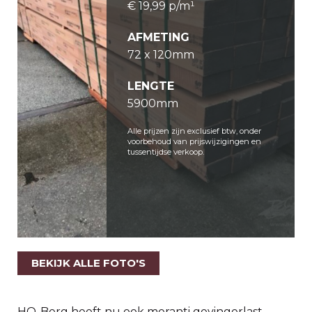
€ 19,99 p/m¹
AFMETING
72 x 120mm
LENGTE
5900mm
Alle prijzen zijn exclusief btw, onder
voorbehoud van prijswijzigingen en
tussentijdse verkoop.
BEKIJK ALLE FOTO'S
HO-Berg heeft nu ook meranti gevingerlast