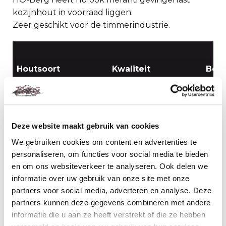
kozijnhout in voorraad liggen.
Zeer geschikt voor de timmerindustrie.
Houtsoort
Kwaliteit
Bew
Dark Red meranti
Gesc
KOMO 100% PEFC
Select and Better
gevi
Deze website maakt gebruik van cookies
gecalibreerd
We gebruiken cookies om content en advertenties te
scroll
personaliseren, om functies voor social media te bieden
en om ons websiteverkeer te analyseren. Ook delen we
informatie over uw gebruik van onze site met onze
BEKIJK OOK ONDERSTAANDE FOTOS
partners voor social media, adverteren en analyse. Deze
partners kunnen deze gegevens combineren met andere
informatie die u aan ze heeft verstrekt of die ze hebben