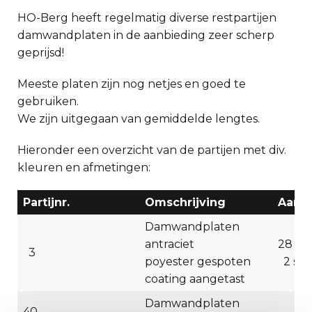
HO-Berg heeft regelmatig diverse restpartijen
damwandplaten in de aanbieding zeer scherp
geprijsd!
Meeste platen zijn nog netjes en goed te
gebruiken.
We zijn uitgegaan van gemiddelde lengtes.
Hieronder een overzicht van de partijen met div.
kleuren en afmetingen:
Partijnr.
Omschrijving
Aanta
Damwandplaten
antraciet
28 st
3
poyester gespoten
2 stu
coating aangetast
Damwandplaten
40