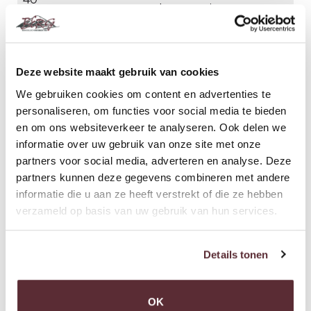
polyester wit
Vlakke nokken en
14 stu
49
windveren
5 stu
zilvergrijs gespoten
Deze website maakt gebruik van cookies
We gebruiken cookies om content en advertenties te
scroll
personaliseren, om functies voor social media te bieden
en om ons websiteverkeer te analyseren. Ook delen we
Verkoop uitsluitend per partij!
informatie over uw gebruik van onze site met onze
partners voor social media, adverteren en analyse. Deze
Onder voorbehoud van tussentijdse verkoop.
partners kunnen deze gegevens combineren met andere
informatie die u aan ze heeft verstrekt of die ze hebben
Je kan altijd langskomen bij ons in de opslag om
verzameld op basis van uw gebruik van hun services.
de partijen te bekijken.
Details tonen
BEKIJK OOK ONDERSTAANDE FOTOS
OK